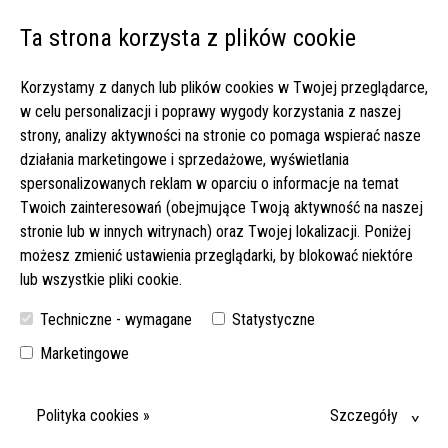
Ta strona korzysta z plików cookie
Open 
Korzystamy z danych lub plików cookies w Twojej przeglądarce,
Strona główna
▸
Aplikuj
w celu personalizacji i poprawy wygody korzystania z naszej
strony, analizy aktywności na stronie co pomaga wspierać nasze
Aplikacja
działania marketingowe i sprzedażowe, wyświetlania
spersonalizowanych reklam w oparciu o informacje na temat
Twoich zainteresowań (obejmujące Twoją aktywność na naszej
Aplikujesz na ofertę: Zlecenie w Bawarii u samotnej
stronie lub w innych witrynach) oraz Twojej lokalizacji. Poniżej
seniorki, pani Evy. Do 1900 EUR netto! (135-2025)
możesz zmienić ustawienia przeglądarki, by blokować niektóre
Wypełnij formularz aplikując na stanowisko
lub wszystkie pliki cookie.
opiekunki/opiekuna osób starszych
Techniczne - wymagane
Statystyczne
Marketingowe
Dane osobowe:
Polityka cookies »
Szczegóły