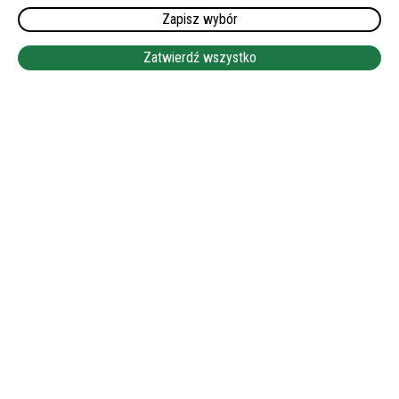
Zapisz wybór
Zatwierdź wszystko
Doświadczenie w opiece:
Jak długo zajmuje się Pani/Pan opieką osób starszych?
Czy pracował/-a Pan/Pani w przeszłości jako opiekun w
Niemczech? *
Tak
Nie