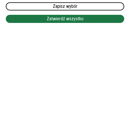
Zapisz wybór
NASZE OFERTY PRACY
Zatwierdź wszystko
SPOKOJNA OPIEKA NAD MOBILNĄ SENIORKĄ W
BARGTEHEIDE. WYNAGRODZENIE DO 1900 EUR
NETTO! (375-2025)
ŻYCZLIWA, MOBILNA SENIORKA, SPOKOJNE NOCE I
DOMOWE WARUNKI. SPRAWDŹ, CZY TO OFERTA DLA
CIEBIE!
DATA WYJAZDU:
10-08-2026
MIEJSCE:
22941 BARGTEHEIDE, SZLEZWIK-HOLSZTYN
WYMAGANY JĘZYK NIEMIECKI:
DOBRY
WYNAGRODZENIE