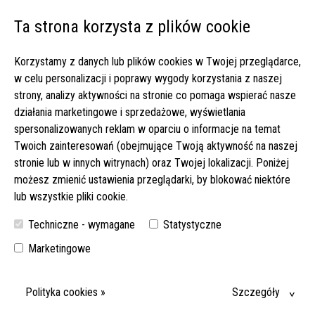
Ta strona korzysta z plików cookie
Open 
Korzystamy z danych lub plików cookies w Twojej przeglądarce,
Strona główna
▸
Oferty pracy
w celu personalizacji i poprawy wygody korzystania z naszej
strony, analizy aktywności na stronie co pomaga wspierać nasze
tylko
OFERTY PRACY DLA OPIEKUNEK W NIEMCZECH
sprawdzone
działania marketingowe i sprzedażowe, wyświetlania
Zobacz najnowsze oferty pracy, które oferuje
bezpieczne
spersonalizowanych reklam w oparciu o informacje na temat
nasza agencja.
oferty
Twoich zainteresowań (obejmujące Twoją aktywność na naszej
stronie lub w innych witrynach) oraz Twojej lokalizacji. Poniżej
PRACA OPIEKA NIEMCY
możesz zmienić ustawienia przeglądarki, by blokować niektóre
lub wszystkie pliki cookie.
tel.: 534 934 134
Techniczne - wymagane
Statystyczne
Marketingowe
WYBIERZ MIESIĄC WYJAZDU
Polityka cookies »
Szczegóły
Wybierz miesiąc