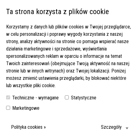
Ta strona korzysta z plików cookie
Open 
Korzystamy z danych lub plików cookies w Twojej przeglądarce,
Strona główna
▸
Co nowego?
▸
w celu personalizacji i poprawy wygody korzystania z naszej
Premia wiosenna 2026 – odbierz dodatkowe +150 EUR netto!
strony, analizy aktywności na stronie co pomaga wspierać nasze
działania marketingowe i sprzedażowe, wyświetlania
Premia wiosenna 2026 – odbierz dodatkowe +150 EUR netto!
spersonalizowanych reklam w oparciu o informacje na temat
16.02.2026
Twoich zainteresowań (obejmujące Twoją aktywność na naszej
stronie lub w innych witrynach) oraz Twojej lokalizacji. Poniżej
możesz zmienić ustawienia przeglądarki, by blokować niektóre
lub wszystkie pliki cookie.
Techniczne - wymagane
Statystyczne
Marketingowe
Polityka cookies »
Szczegóły