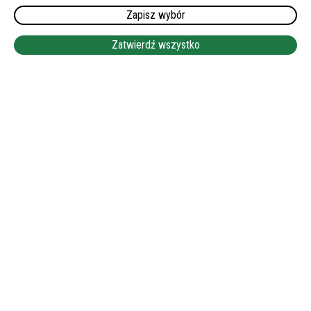
Zapisz wybór
Zatwierdź wszystko
Premia wiosenna 2026 –
odbierz dodatkowe +150 EUR
netto!
Wiosna to czas nowych możliwości – także finansowych! Z
przyjemnością informujemy, że dla wszystkich Opiekunek i
Opiekunów wyjeżdżających na zlecenie w okresie
wiosennym przygotowaliśmy gwarantowaną premię w
wysokości +150 EUR netto.
Kwota ta jest stała i jednakowa, niezależnie od długości
Twojego pobytu na zleceniu!