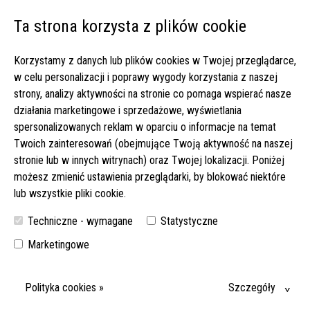
Ta strona korzysta z plików cookie
Open 
Korzystamy z danych lub plików cookies w Twojej przeglądarce,
Strona główna
▸
Oferty pracy
▸
w celu personalizacji i poprawy wygody korzystania z naszej
Opieka nad mobilną seniorką bez dźwigania i pracy w nocy – do
strony, analizy aktywności na stronie co pomaga wspierać nasze
1650 EUR netto (122-2013)
działania marketingowe i sprzedażowe, wyświetlania
spersonalizowanych reklam w oparciu o informacje na temat
OPIEKA NAD MOBILNĄ SENIORKĄ BEZ DŹWIGANIA I
Twoich zainteresowań (obejmujące Twoją aktywność na naszej
PRACY W NOCY – DO 1650 EUR NETTO (122-2013)
stronie lub w innych witrynach) oraz Twojej lokalizacji. Poniżej
możesz zmienić ustawienia przeglądarki, by blokować niektóre
POSZUKUJEMY SERDECZNEJ OPIEKUNKI DLA BARDZO
lub wszystkie pliki cookie.
SAMODZIELNEJ SENIORKI, KTÓRA MIESZKA W DOMKU
JEDNORODZINNYM W MAŁYM MIASTECZKU. SPRAWDŹ SZCZEGÓŁY!
Techniczne - wymagane
Statystyczne
Marketingowe
DATA WYJAZDU:
16-04-2026
MIEJSCE:
Polityka cookies »
Szczegóły
89614 OPFINGEN (BADENIA-WIRTEMBERGIA)