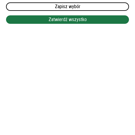
WYMAGANY JĘZYK NIEMIECKI:
Zapisz wybór
KOMUNIKATYWNY LUB DOBRY
Zatwierdź wszystko
WYNAGRODZENIE:
1550-1650 EUR NETTO
LEAFLET
|
©
OPENSTREETMAP
+
−