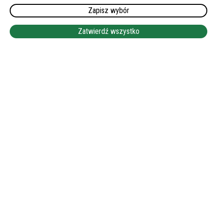
Zapisz wybór
WYMAGANY JĘZYK NIEMIECKI:
KOMUNIKATYWNY LUB PODSTAWOWY
Zatwierdź wszystko
WYNAGRODZENIE:
1600-1750 EUR NETTO
LEAFLET
|
©
OPENSTREETMAP
+
−