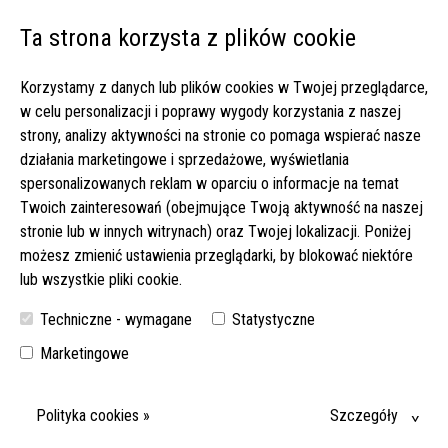
Ta strona korzysta z plików cookie
Open 
Korzystamy z danych lub plików cookies w Twojej przeglądarce,
Strona główna
▸
Oferty pracy
▸
w celu personalizacji i poprawy wygody korzystania z naszej
Łatwe zlecenie, także dla opiekunki z podstawowym j. niemieckim
strony, analizy aktywności na stronie co pomaga wspierać nasze
– 1750 do EUR netto! (151-2025)
działania marketingowe i sprzedażowe, wyświetlania
spersonalizowanych reklam w oparciu o informacje na temat
ŁATWE ZLECENIE, TAKŻE DLA OPIEKUNKI Z
Twoich zainteresowań (obejmujące Twoją aktywność na naszej
PODSTAWOWYM J. NIEMIECKIM – 1750 DO EUR NETTO!
stronie lub w innych witrynach) oraz Twojej lokalizacji. Poniżej
(151-2025)
możesz zmienić ustawienia przeglądarki, by blokować niektóre
lub wszystkie pliki cookie.
SPOKOJNE ZLECENIE W DIELHEIM DLA OPIEKUNKI ZE ZNAJOMOŚCIĄ
PODSTAW NIEMIECKIEGO. LEKKA OPIEKA NAD MOBILNĄ SENIORKĄ -
Techniczne - wymagane
Statystyczne
SPRAWDŹ SZCZEGÓŁY!
Marketingowe
DATA WYJAZDU:
15-08-2026
Polityka cookies »
Szczegóły
MIEJSCE:
69234 DIELHEIM (BADENIA-WIRTEMBERGIA)