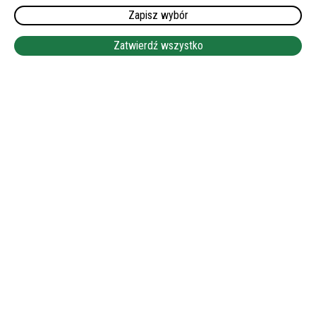
WYMAGANY JĘZYK NIEMIECKI:
Zapisz wybór
DOBRY
WYNAGRODZENIE:
Zatwierdź wszystko
1950 EUR NETTO
LEAFLET
|
©
OPENSTREETMAP
+
−