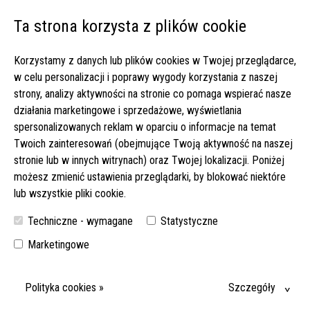
Ta strona korzysta z plików cookie
Open 
Korzystamy z danych lub plików cookies w Twojej przeglądarce,
Strona główna
▸
Oferty pracy
▸
w celu personalizacji i poprawy wygody korzystania z naszej
Opieka nad spokojnym Panem Siegfriedem z dużym wsparciem
strony, analizy aktywności na stronie co pomaga wspierać nasze
rodziny. Wynagrodzenie 1950 EUR netto! (232-2025)
działania marketingowe i sprzedażowe, wyświetlania
spersonalizowanych reklam w oparciu o informacje na temat
OPIEKA NAD SPOKOJNYM PANEM SIEGFRIEDEM Z DUŻYM
Twoich zainteresowań (obejmujące Twoją aktywność na naszej
WSPARCIEM RODZINY. WYNAGRODZENIE 1950 EUR
stronie lub w innych witrynach) oraz Twojej lokalizacji. Poniżej
NETTO! (232-2025)
możesz zmienić ustawienia przeglądarki, by blokować niektóre
lub wszystkie pliki cookie.
SPOKOJNE ZLECENIE BEZ DŹWIGANIA. CODZIENNE WSPARCIE
RODZINY I USTALONY RYTM DNIA – SPRAWDŹ SZCZEGÓŁY!
Techniczne - wymagane
Statystyczne
DATA WYJAZDU:
Marketingowe
06-07-2025
MIEJSCE:
Polityka cookies »
Szczegóły
45701 HERTEN, NADRENIA PÓŁNOCNA-WESTFALIA