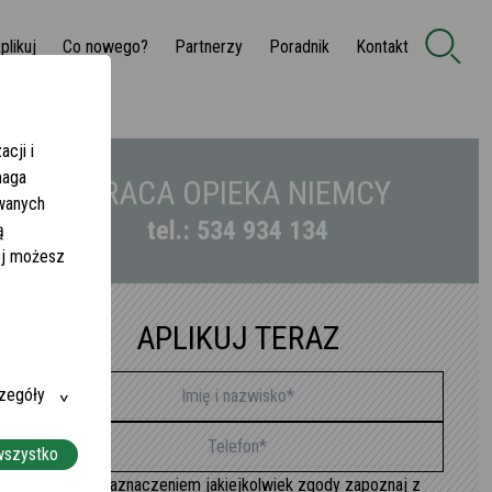
plikuj
Co nowego?
Partnerzy
Poradnik
Kontakt
cji i
maga
PRACA OPIEKA NIEMCY
owanych
tel.: 534 934 134
ą
żej możesz
APLIKUJ TERAZ
zegóły
wszystko
Przed zaznaczeniem jakiejkolwiek zgody zapoznaj z