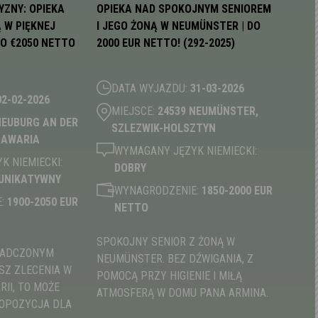
YZNY: OPIEKA
OPIEKA NAD SPOKOJNYM SENIOREM
 W PIĘKNEJ
I JEGO ŻONĄ W NEUMÜNSTER | DO
DO €2050 NETTO
2000 EUR NETTO! (292-2025)
DATA WYJAZDU:
31-03-2026
02-02-2026
MIEJSCE:
24539 NEUMÜNSTER,
NEUBURG AN DER
SZLEZWIK-HOLSZTYN
BAWARIA
WYMAGANY JĘZYK NIEMIECKI:
 NIEMIECKI:
DOBRY
UNIKATYWNY
WYNAGRODZENIE:
1850-2000 EUR
:
1900-2050 EUR
NETTO
SPOKOJNY SENIOR Z ŻONĄ W
WIADCZONYM
NEUMÜNSTER. BEZ DŹWIGANIA, Z
SZ ZLECENIA W
POMOCĄ PRZY HIGIENIE I MIŁĄ
II, TO MOŻE
ATMOSFERĄ W DOMU PANA ARMINA.
OPOZYCJA DLA