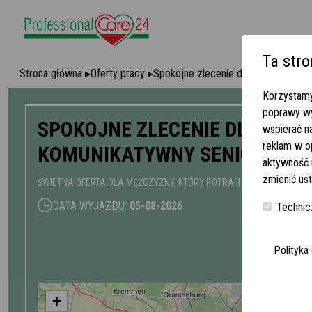
Ta stro
Strona główna
▸
Oferty pracy
▸
Spokojne zlecenie dla mężczyzny - 
Korzystamy
poprawy wy
SPOKOJNE ZLECENIE DLA MĘŻC
wspierać n
reklam w o
KOMUNIKATYWNY SENIOR | 1950
aktywność n
zmienić ust
ŚWIETNA OFERTA DLA MĘŻCZYZNY, KTÓRY POTRAFI Z EMPATIĄ I SP
DATA WYJAZDU:
05-08-2026
Technic
Polityka
+