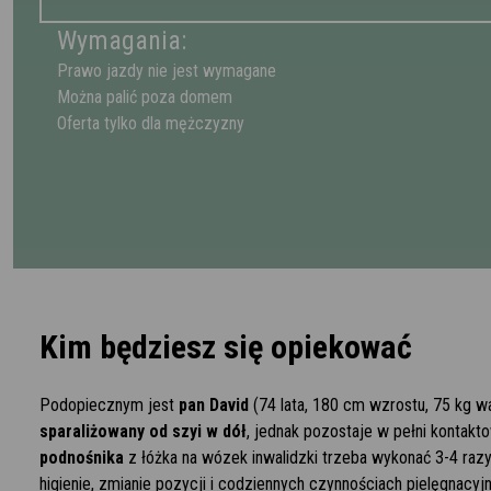
Wymagania:
Prawo jazdy nie jest wymagane
Można palić poza domem
Oferta tylko dla mężczyzny
Kim będziesz się opiekować
Podopiecznym jest
pan David
(74 lata, 180 cm wzrostu, 75 kg 
sparaliżowany od szyi w dół
, jednak pozostaje w pełni konta
podnośnika
z łóżka na wózek inwalidzki trzeba wykonać 3-4 razy 
higienie, zmianie pozycji i codziennych czynnościach pielęgnacyj