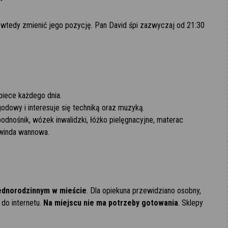
y wtedy zmienić jego pozycję. Pan David śpi zazwyczaj od 21:30
iece każdego dnia.
odowy i interesuje się techniką oraz muzyką.
dnośnik, wózek inwalidzki, łóżko pielęgnacyjne, materac
 winda wannowa.
ednorodzinnym w mieście
. Dla opiekuna przewidziano osobny,
do internetu.
Na miejscu nie ma potrzeby gotowania
. Sklepy