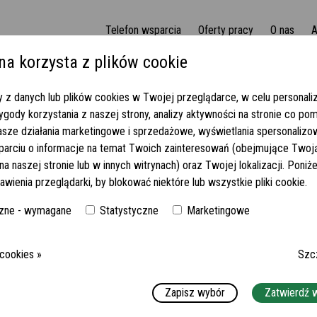
Telefon wsparcia
Oferty pracy
O nas
A
na korzysta z plików cookie
Berlin! Komunikatywny senior | 1950 euro netto! (316-2025)
 z danych lub plików cookies w Twojej przeglądarce, w celu personaliza
gody korzystania z naszej strony, analizy aktywności na stronie co po
ZYZNY - BERLIN!
asze działania marketingowe i sprzedażowe, wyświetlania spersonaliz
parciu o informacje na temat Twoich zainteresowań (obejmujące Twoj
 EURO NETTO! (316-2025)
a naszej stronie lub w innych witrynach) oraz Twojej lokalizacji. Poni
awienia przeglądarki, by blokować niektóre lub wszystkie pliki cookie.
OKOJEM TOWARZYSZYĆ OSOBIE CAŁKOWICIE NIESAMODZIELNEJ!
MIEJSCE:
12207 BERLIN (LICHTENFELDE)
zne - wymagane
Statystyczne
Marketingowe
WYMAGANY JĘZYK NIEMIECKI:
DOBRY
 cookies »
Szc
WYNAGRODZENIE:
1950 EUR NETTO
Zapisz wybór
Zatwierdź 