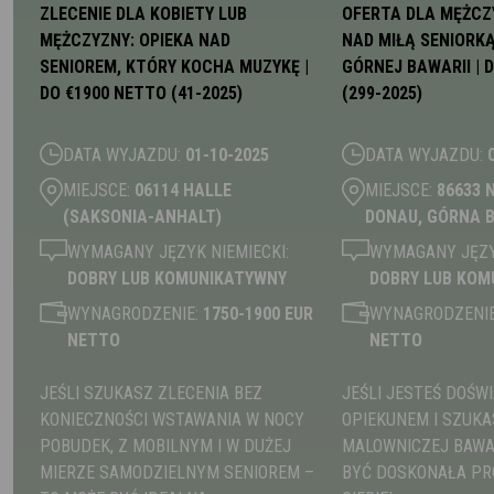
ZLECENIE DLA KOBIETY LUB
OFERTA DLA MĘŻCZ
MĘŻCZYZNY: OPIEKA NAD
NAD MIŁĄ SENIORKĄ
SENIOREM, KTÓRY KOCHA MUZYKĘ |
GÓRNEJ BAWARII | 
DO €1900 NETTO (41-2025)
(299-2025)
DATA WYJAZDU:
01-10-2025
DATA WYJAZDU:
MIEJSCE:
06114 HALLE
MIEJSCE:
86633 
(SAKSONIA-ANHALT)
DONAU, GÓRNA 
WYMAGANY JĘZYK NIEMIECKI:
WYMAGANY JĘZYK
DOBRY LUB KOMUNIKATYWNY
DOBRY LUB KOM
WYNAGRODZENIE:
1750-1900 EUR
WYNAGRODZENIE
NETTO
NETTO
JEŚLI SZUKASZ ZLECENIA BEZ
JEŚLI JESTEŚ DOŚ
KONIECZNOŚCI WSTAWANIA W NOCY
OPIEKUNEM I SZUKA
POBUDEK, Z MOBILNYM I W DUŻEJ
MALOWNICZEJ BAWAR
MIERZE SAMODZIELNYM SENIOREM –
BYĆ DOSKONAŁA PR