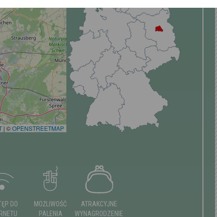
T
|
©
OPENSTREETMAP
TĘP DO
MOŻLIWOŚĆ
ATRAKCYJNE
ERNETU
PALENIA
WYNAGRODZENIE