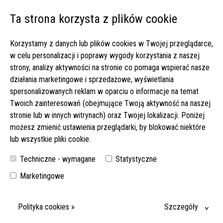
Ta strona korzysta z plików cookie
Open 
Korzystamy z danych lub plików cookies w Twojej przeglądarce,
Strona główna
▸
Oferty pracy
▸
w celu personalizacji i poprawy wygody korzystania z naszej
Opieka nad emerytowaną właścicielką piekarni | do €1900 netto
strony, analizy aktywności na stronie co pomaga wspierać nasze
(330-2025)
działania marketingowe i sprzedażowe, wyświetlania
spersonalizowanych reklam w oparciu o informacje na temat
OPIEKA NAD EMERYTOWANĄ WŁAŚCICIELKĄ PIEKARNI |
Twoich zainteresowań (obejmujące Twoją aktywność na naszej
DO €1900 NETTO (330-2025)
stronie lub w innych witrynach) oraz Twojej lokalizacji. Poniżej
możesz zmienić ustawienia przeglądarki, by blokować niektóre
JEŚLI SZUKASZ ZLECENIA Z BARDZO MIŁĄ I SPOKOJNĄ SENIORKĄ,
lub wszystkie pliki cookie.
KTÓRA CHĘTNIE WSPÓŁPRACUJE I MA POMOCNĄ RODZINĘ, TO
DOSKONAŁA PROPOZYCJA!
Techniczne - wymagane
Statystyczne
DATA WYJAZDU:
MIEJSCE:
Marketingowe
10-10-2025
97688 BAD KISSINGEN, BAWARIA
WYMAGANY JĘZYK NIEMIECKI:
Polityka cookies »
Szczegóły
DOBRY