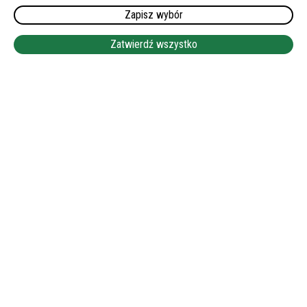
WYNAGRODZENIE:
Zapisz wybór
1900 EUR NETTO
LEAFLET
|
©
OPENSTREETMAP
Zatwierdź wszystko
+
−