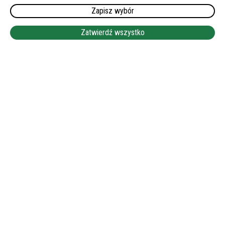
WYNAGRODZENIE:
Zapisz wybór
1700-1750 EUR NETTO
LEAFLET
|
©
OPENSTREETMAP
Zatwierdź wszystko
+
−