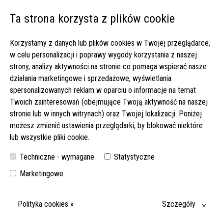
Ta strona korzysta z plików cookie
Open 
Korzystamy z danych lub plików cookies w Twojej przeglądarce,
Strona główna
▸
Oferty pracy
▸
w celu personalizacji i poprawy wygody korzystania z naszej
Opieka nad mobilną Panią Regine – świetne warunki i dwa dni
strony, analizy aktywności na stronie co pomaga wspierać nasze
wolnego! (335-2024)
działania marketingowe i sprzedażowe, wyświetlania
spersonalizowanych reklam w oparciu o informacje na temat
OPIEKA NAD MOBILNĄ PANIĄ REGINE – ŚWIETNE
Twoich zainteresowań (obejmujące Twoją aktywność na naszej
WARUNKI I DWA DNI WOLNEGO! (335-2024)
stronie lub w innych witrynach) oraz Twojej lokalizacji. Poniżej
możesz zmienić ustawienia przeglądarki, by blokować niektóre
PANI REGINE JEST BARDZO SAMODZIELNA, A W OPIECE NAD NIĄ
lub wszystkie pliki cookie.
POMAGA MĄŻ. SENIORKA POTRZEBUJE JEDNAK WSPARCIA W
NIEKTÓRYCH CODZIENNYCH CZYNNOŚCIACH. SPRAWDŹ SZCZEGÓŁY!
Techniczne - wymagane
Statystyczne
DATA WYJAZDU:
MIEJSCE:
Marketingowe
11-10-2024
88348 BAD SAULGAU
WYMAGANY JĘZYK NIEMIECKI:
Polityka cookies »
Szczegóły
KOMUNIKATYWNY