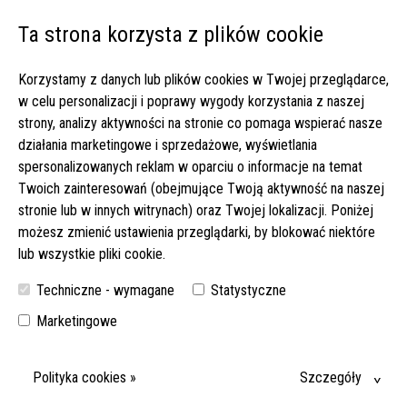
Ta strona korzysta z plików cookie
Open 
Korzystamy z danych lub plików cookies w Twojej przeglądarce,
Strona główna
▸
Oferty pracy
▸
w celu personalizacji i poprawy wygody korzystania z naszej
Zlecenie w Norderstedt – własne mieszkanie i komunikatywna
strony, analizy aktywności na stronie co pomaga wspierać nasze
seniorka! Do 1800 euro netto (420-2025)
działania marketingowe i sprzedażowe, wyświetlania
spersonalizowanych reklam w oparciu o informacje na temat
ZLECENIE W NORDERSTEDT – WŁASNE MIESZKANIE I
Twoich zainteresowań (obejmujące Twoją aktywność na naszej
KOMUNIKATYWNA SENIORKA! DO 1800 EURO NETTO
stronie lub w innych witrynach) oraz Twojej lokalizacji. Poniżej
(420-2025)
możesz zmienić ustawienia przeglądarki, by blokować niektóre
lub wszystkie pliki cookie.
WŁASNE MIESZKANIE, KULTURALNA SENIORKA 82 LATA I PRACA DO
20:00! IDEALNA OFERTA DLA DOJRZAŁEJ OPIEKUNKI 50+ CENIĄCEJ
Techniczne - wymagane
Statystyczne
PRYWATNOŚĆ.
Marketingowe
DATA WYJAZDU:
05-06-2026
Polityka cookies »
Szczegóły
MIEJSCE:
22844 NORDERSTEDT, SZLEZWIK-HOLSZTYN