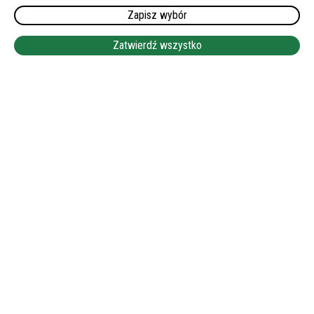
Zapisz wybór
WYMAGANY JĘZYK NIEMIECKI:
DOBRA LUB BARDZO DOBRA
Zatwierdź wszystko
WYNAGRODZENIE:
1800 EUR NETTO
LEAFLET
|
©
OPENSTREETMAP
+
−