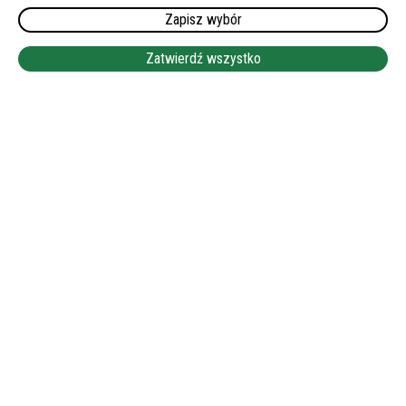
WYMAGANY JĘZYK NIEMIECKI:
Zapisz wybór
DOBRY LUB KOMUNIKATYWNY
WYNAGRODZENIE:
Zatwierdź wszystko
1700-1750 EUR NETTO
LEAFLET
|
©
OPENSTREETMAP
+
−