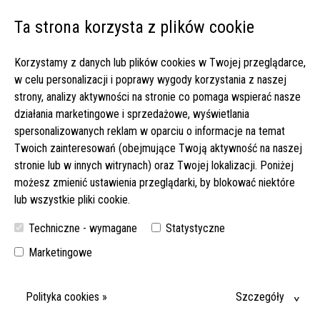
Ta strona korzysta z plików cookie
Open 
Korzystamy z danych lub plików cookies w Twojej przeglądarce,
Strona główna
▸
Oferty pracy
▸
w celu personalizacji i poprawy wygody korzystania z naszej
Prowadzenie domu i dotrzymywanie towarzystwa panu Hansowi -
strony, analizy aktywności na stronie co pomaga wspierać nasze
do 1750 EUR netto (51-2023)
działania marketingowe i sprzedażowe, wyświetlania
spersonalizowanych reklam w oparciu o informacje na temat
PROWADZENIE DOMU I DOTRZYMYWANIE TOWARZYSTWA
Twoich zainteresowań (obejmujące Twoją aktywność na naszej
PANU HANSOWI - DO 1750 EUR NETTO (51-2023)
stronie lub w innych witrynach) oraz Twojej lokalizacji. Poniżej
możesz zmienić ustawienia przeglądarki, by blokować niektóre
POSZUKUJEMY OPIEKUNKI DLA SENIORA, KTÓRY MIESZKA SAM.
lub wszystkie pliki cookie.
PRACA POLEGA PRZEDE WSZYSTKIM NA DOTRZYMYWANIU MU
TOWARZYSTWA I PROWADZENIU DOMU. SPRAWDŹ SZCZEGÓŁY!
Techniczne - wymagane
Statystyczne
DATA WYJAZDU:
Marketingowe
15-08-2026
MIEJSCE:
Polityka cookies »
Szczegóły
50858 KÖLN (NADRENIA PÓŁNOCNA WESTFALIA)