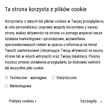
Ta strona korzysta z plików cookie
Open 
Korzystamy z danych lub plików cookies w Twojej przeglądarce,
Strona główna
▸
Oferty pracy
▸
w celu personalizacji i poprawy wygody korzystania z naszej
Zlecenie u sympatycznego małżeństwa plus komfortowe
strony, analizy aktywności na stronie co pomaga wspierać nasze
mieszkanie dla opiekunki! Wynagrodzenie do 2000 euro netto!
działania marketingowe i sprzedażowe, wyświetlania
(517-2025)
spersonalizowanych reklam w oparciu o informacje na temat
Twoich zainteresowań (obejmujące Twoją aktywność na naszej
ZLECENIE U SYMPATYCZNEGO MAŁŻEŃSTWA PLUS
stronie lub w innych witrynach) oraz Twojej lokalizacji. Poniżej
KOMFORTOWE MIESZKANIE DLA OPIEKUNKI!
możesz zmienić ustawienia przeglądarki, by blokować niektóre
WYNAGRODZENIE DO 2000 EURO NETTO! (517-2025)
lub wszystkie pliki cookie.
OPIEKA NAD SENIOREM I DROBNA POMOC ŻONIE. AUTO DO
Techniczne - wymagane
Statystyczne
DYSPOZYCJI I OSOBNE MIESZKANIE DLA OPIEKUNKI. ŚWIETNE
WARUNKI!
Marketingowe
DATA WYJAZDU:
23-07-2026
Polityka cookies »
Szczegóły
MIEJSCE: