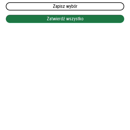
WÜRTEMBERGIA
Zapisz wybór
WYMAGANY JĘZYK NIEMIECKI:
Zatwierdź wszystko
DOBRY
WYNAGRODZENIE:
1850 EUR NETTO
LEAFLET
|
©
OPENSTREETMAP
+
−