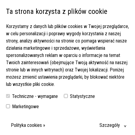
Ta strona korzysta z plików cookie
Open 
Korzystamy z danych lub plików cookies w Twojej przeglądarce,
Strona główna
▸
Oferty pracy
▸
w celu personalizacji i poprawy wygody korzystania z naszej
Zlecenie u pani Ursuli i dom z pięknym widokiem na góry!
strony, analizy aktywności na stronie co pomaga wspierać nasze
Wynagrodzenie 1850 euro netto! (519-2025)
działania marketingowe i sprzedażowe, wyświetlania
spersonalizowanych reklam w oparciu o informacje na temat
ZLECENIE U PANI URSULI I DOM Z PIĘKNYM WIDOKIEM NA
Twoich zainteresowań (obejmujące Twoją aktywność na naszej
GÓRY! WYNAGRODZENIE 1850 EURO NETTO! (519-2025)
stronie lub w innych witrynach) oraz Twojej lokalizacji. Poniżej
możesz zmienić ustawienia przeglądarki, by blokować niektóre
SPOKOJNA SENIORKA Z ALZHEIMEREM, WŁASNA ŁAZIENKA,
lub wszystkie pliki cookie.
WSPARCIE PFLEGEDIENST I RODZINY. PRACA W PIĘKNEJ, GÓRSKIEJ
OKOLICY SCHWARZWALDU.
Techniczne - wymagane
Statystyczne
DATA WYJAZDU:
Marketingowe
30-09-2026
Polityka cookies »
Szczegóły
MIEJSCE:
78098 TRIBERG IM SCHWARZWALD, BADENIA