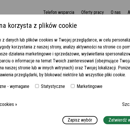
Telefon wsparcia
Oferty pracy
O nas
A
na korzysta z plików cookie
ferta dla kobiety lub mężczyzny! (929-2023)
 z danych lub plików cookies w Twojej przeglądarce, w celu personaliza
gody korzystania z naszej strony, analizy aktywności na stronie co po
NCJĄ - OFERTA DLA KOBIETY
asze działania marketingowe i sprzedażowe, wyświetlania spersonaliz
parciu o informacje na temat Twoich zainteresowań (obejmujące Twoj
a naszej stronie lub w innych witrynach) oraz Twojej lokalizacji. Poni
awienia przeglądarki, by blokować niektóre lub wszystkie pliki cookie.
MIESZKA SAM, JEST BARDZO SPRAWNY FIZYCZNIE, SPOKOJNY I
zne - wymagane
Statystyczne
Marketingowe
MIEJSCE:
33824 WERTHER
WYMAGANY JĘZYK NIEMIECKI:
DOBRY
 cookies »
Szc
WYNAGRODZENIE:
1600-1700 EUR NETTO
Zapisz wybór
Zatwierdź 