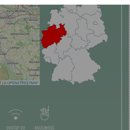
T
|
©
OPENSTREETMAP
DOSTĘP DO
MOŻLIWOŚĆ