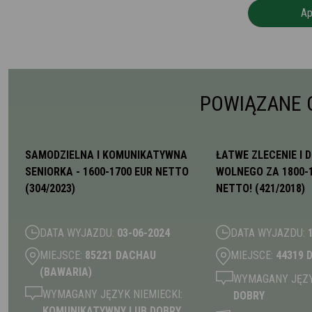
Ap
POWIĄZANE 
SAMODZIELNA I KOMUNIKATYWNA
ŁATWE ZLECENIE I 
SENIORKA - 1600-1700 EUR NETTO
WOLNEGO ZA 1800-
(304/2023)
NETTO! (421/2018)
DATA WYJAZDU:
03-06-2024
DATA WYJAZDU:
MIEJSCE:
85221 DACHAU
MIEJSCE:
44319
(BAWARIA)
WYMAGANY JĘZYK
WYMAGANY JĘZYK NIEMIECKI:
DOBRY
KOMUNIKATYWNY LUB DOBRY