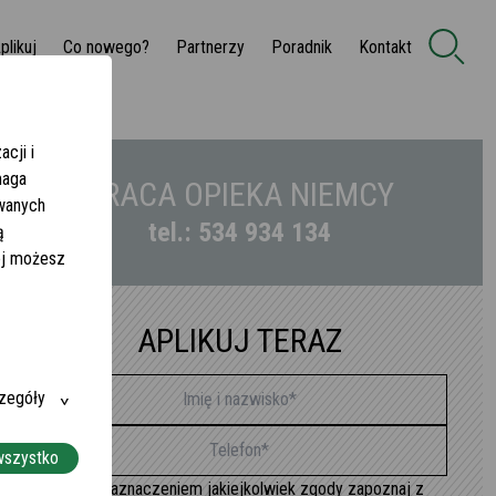
plikuj
Co nowego?
Partnerzy
Poradnik
Kontakt
cji i
maga
PRACA OPIEKA NIEMCY
owanych
tel.: 534 934 134
ą
żej możesz
APLIKUJ TERAZ
zegóły
wszystko
Przed zaznaczeniem jakiejkolwiek zgody zapoznaj z