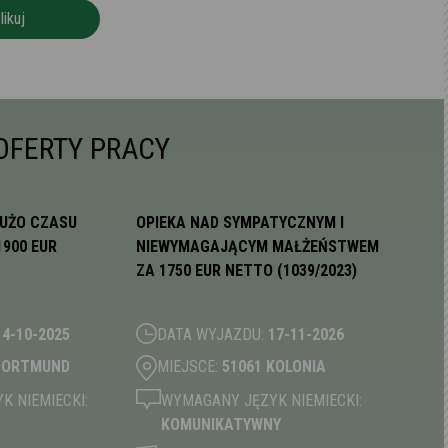
likuj
OFERTY PRACY
DUŻO CZASU
OPIEKA NAD SYMPATYCZNYM I
1900 EUR
NIEWYMAGAJĄCYM MAŁŻEŃSTWEM
ZA 1750 EUR NETTO (1039/2023)
14-10-2025
DATA WYJAZDU:
17-11-2026
 DORTMUND
MIEJSCE:
51061 KOLONIA
 NIEMIECKI:
WYMAGANY JĘZYK NIEMIECKI:
KOMUNIKATYWNY