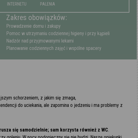
INTERNETU
PALENIA
Zakres obowiązków:
Prowadzenie domu i zakupy
Pomoc w utrzymaniu codziennej higieny i przy kąpieli
Nadzór nad przyjmowanymi lekami
Planowanie codziennych zajęć i wspólne spacery
ejszym schorzeniem, z jakim się zmaga,
tendencji do uciekania, ale zapomina o jedzeniu i ma problemy z
rusza się samodzielnie; sam korzysta również z WC
.
przy goleniu. W nocy podopieczny się nie budzi. Nasze opiekunki