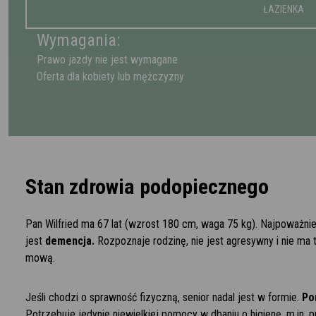
ŁAZIENKA
Wymagania:
Prawo jazdy nie jest wymagane
Oferta dla kobiety lub mężczyzny
Stan zdrowia podopiecznego
Pan Wilfried ma 67 lat (wzrost 180 cm, waga 75 kg). Najpoważni
jest
demencja.
Rozpoznaje rodzinę, nie jest agresywny i nie ma 
mową.
Jeśli chodzi o sprawność fizyczną, senior nadal jest w formie.
Po
Potrzebuje jedynie niewielkiej pomocy w dbaniu o higienę, m.in. 