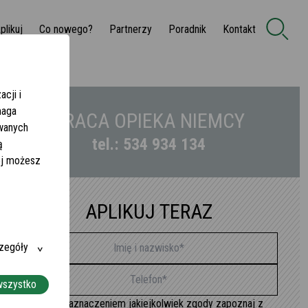
plikuj
Co nowego?
Partnerzy
Poradnik
Kontakt
cji i
maga
PRACA OPIEKA NIEMCY
owanych
tel.: 534 934 134
ą
żej możesz
APLIKUJ TERAZ
zegóły
wszystko
Przed zaznaczeniem jakiejkolwiek zgody zapoznaj z