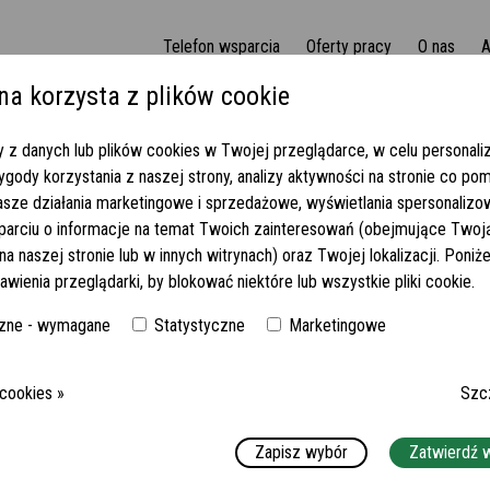
Telefon wsparcia
Oferty pracy
O nas
A
na korzysta z plików cookie
d samotną seniorką w Alpach za 1550-1600 EUR netto! (457/2020)
 z danych lub plików cookies w Twojej przeglądarce, w celu personaliza
gody korzystania z naszej strony, analizy aktywności na stronie co po
PIEKA NAD SAMOTNĄ SENIORKĄ
asze działania marketingowe i sprzedażowe, wyświetlania spersonaliz
parciu o informacje na temat Twoich zainteresowań (obejmujące Twoj
ETTO! (457/2020)
a naszej stronie lub w innych witrynach) oraz Twojej lokalizacji. Poni
awienia przeglądarki, by blokować niektóre lub wszystkie pliki cookie.
MIEJSCE:
83435 BAD REICHENHALL
zne - wymagane
Statystyczne
Marketingowe
WYMAGANY JĘZYK NIEMIECKI:
DOBRY
WYNAGRODZENIE:
1550-1600 EUR NETTO
 cookies »
Szc
Zapisz wybór
Zatwierdź 