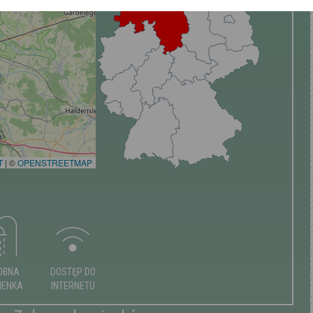
T
|
©
OPENSTREETMAP
OBNA
DOSTĘP DO
IENKA
INTERNETU