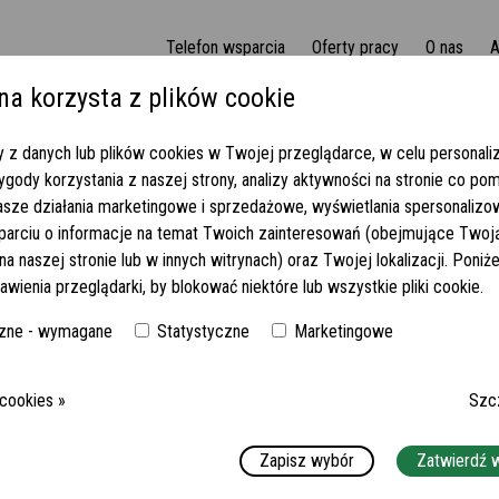
Telefon wsparcia
Oferty pracy
O nas
A
na korzysta z plików cookie
i nocek - Wolfsburg! 1550-1800 EUR netto (767/2022)
 z danych lub plików cookies w Twojej przeglądarce, w celu personaliza
gody korzystania z naszej strony, analizy aktywności na stronie co po
WIGANIA I NOCEK - WOLFSBURG!
asze działania marketingowe i sprzedażowe, wyświetlania spersonaliz
parciu o informacje na temat Twoich zainteresowań (obejmujące Twoj
2)
a naszej stronie lub w innych witrynach) oraz Twojej lokalizacji. Poni
awienia przeglądarki, by blokować niektóre lub wszystkie pliki cookie.
MIEJSCE:
38442 WOLFSBURG-FALLERSLEBEN
zne - wymagane
Statystyczne
Marketingowe
WYMAGANY JĘZYK NIEMIECKI:
DOBRY LUB BARDZO DOBRY
WYNAGRODZENIE:
1550-1800 EUR NETTO
 cookies »
Szc
Zapisz wybór
Zatwierdź 