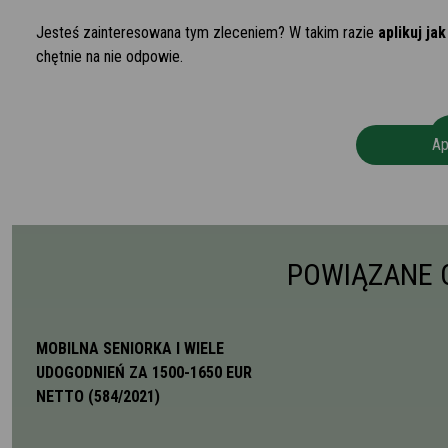
Jesteś zainteresowana tym zleceniem? W takim razie
aplikuj jak
chętnie na nie odpowie.
Ap
POWIĄZANE 
MOBILNA SENIORKA I WIELE
UDOGODNIEŃ ZA 1500-1650 EUR
NETTO (584/2021)