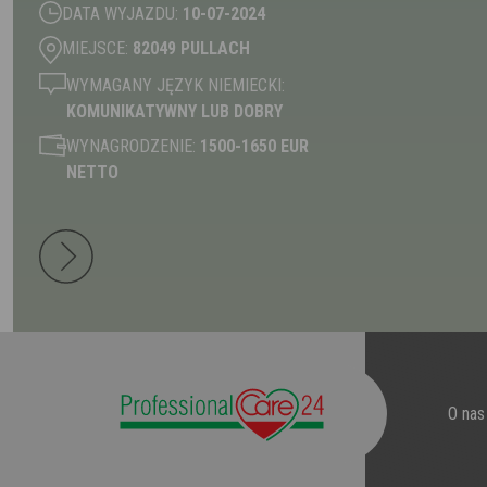
DATA WYJAZDU:
10-07-2024
MIEJSCE:
82049 PULLACH
WYMAGANY JĘZYK NIEMIECKI:
KOMUNIKATYWNY LUB DOBRY
WYNAGRODZENIE:
1500-1650 EUR
NETTO
O nas