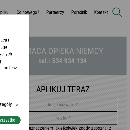
plikuj
Co nowego?
Partnerzy
Poradnik
Kontakt
cji i
maga
PRACA OPIEKA NIEMCY
owanych
tel.: 534 934 134
ą
żej możesz
APLIKUJ TERAZ
zegóły
wszystko
Przed zaznaczeniem jakiejkolwiek zgody zapoznaj z