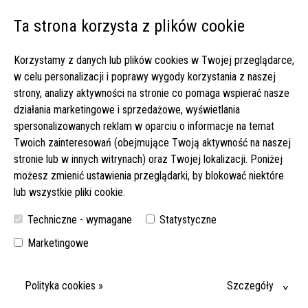
Ta strona korzysta z plików cookie
Open 
Korzystamy z danych lub plików cookies w Twojej przeglądarce,
Strona główna
▸
Poradnik
▸
w celu personalizacji i poprawy wygody korzystania z naszej
Dlaczego starszym ludziom jest zimno? 5 naukowych przyczyn
strony, analizy aktywności na stronie co pomaga wspierać nasze
działania marketingowe i sprzedażowe, wyświetlania
spersonalizowanych reklam w oparciu o informacje na temat
Twoich zainteresowań (obejmujące Twoją aktywność na naszej
stronie lub w innych witrynach) oraz Twojej lokalizacji. Poniżej
możesz zmienić ustawienia przeglądarki, by blokować niektóre
lub wszystkie pliki cookie.
Techniczne - wymagane
Statystyczne
Marketingowe
Polityka cookies »
Szczegóły