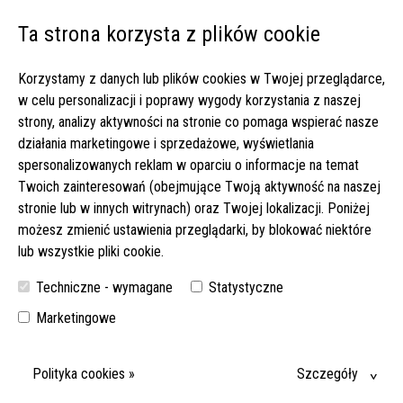
Ta strona korzysta z plików cookie
Open 
Korzystamy z danych lub plików cookies w Twojej przeglądarce,
Strona główna
▸
Poradnik
▸
w celu personalizacji i poprawy wygody korzystania z naszej
Jak wzmocnić odporność seniora – sprawdzone sposoby
strony, analizy aktywności na stronie co pomaga wspierać nasze
działania marketingowe i sprzedażowe, wyświetlania
spersonalizowanych reklam w oparciu o informacje na temat
Twoich zainteresowań (obejmujące Twoją aktywność na naszej
stronie lub w innych witrynach) oraz Twojej lokalizacji. Poniżej
możesz zmienić ustawienia przeglądarki, by blokować niektóre
lub wszystkie pliki cookie.
Techniczne - wymagane
Statystyczne
Marketingowe
Polityka cookies »
Szczegóły