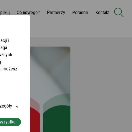
plikuj
Co nowego?
Partnerzy
Poradnik
Kontakt
cji i
maga
owanych
ą
żej możesz
zegóły
wszystko