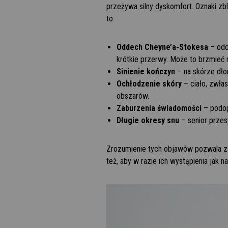
przeżywa silny dyskomfort. Oznaki zbl
to:
Oddech Cheyne’a-Stokesa
– odde
krótkie przerwy. Może to brzmieć 
Sinienie kończyn
– na skórze dłon
Ochłodzenie skóry
– ciało, zwła
obszarów.
Zaburzenia świadomości
– podop
Długie okresy snu
– senior przesy
Zrozumienie tych objawów pozwala za
też, aby w razie ich wystąpienia jak 