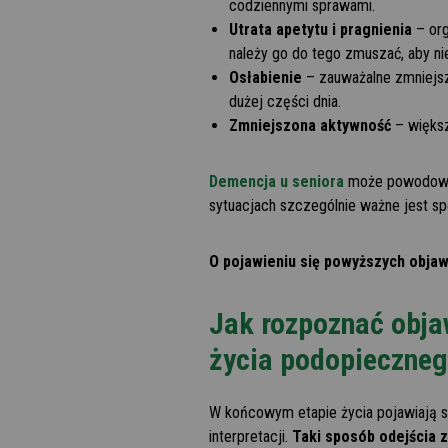
codziennymi sprawami.
Utrata apetytu i pragnienia
– org
należy go do tego zmuszać, aby n
Osłabienie
– zauważalne zmniejsz
dużej części dnia.
Zmniejszona aktywność
– więks
Demencja u seniora
może powodować,
sytuacjach szczególnie ważne jest s
O pojawieniu się powyższych obja
Jak rozpoznać objaw
życia podopieczne
W końcowym etapie życia pojawiają si
interpretacji.
Taki sposób odejścia z