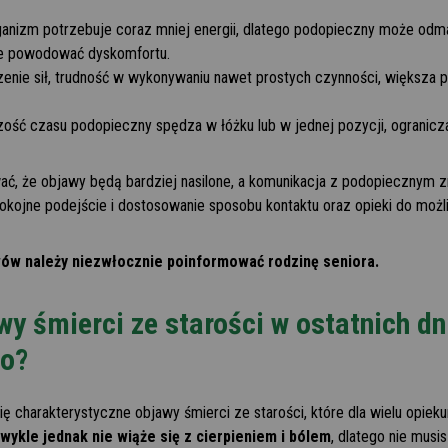
anizm potrzebuje coraz mniej energii, dlatego podopieczny może odma
ie powodować dyskomfortu.
enie sił, trudność w wykonywaniu nawet prostych czynności, większa 
zość czasu podopieczny spędza w łóżku lub w jednej pozycji, ogranicz
 że objawy będą bardziej nasilone, a komunikacja z podopiecznym zna
pokojne podejście i dostosowanie sposobu kontaktu oraz opieki do moż
wów należy niezwłocznie poinformować rodzinę seniora.
y śmierci ze starości w ostatnich dn
go?
ę charakterystyczne objawy śmierci ze starości, które dla wielu opiek
wykle jednak nie wiąże się z cierpieniem i bólem
, dlatego nie musi