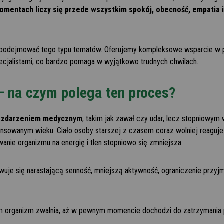
omentach liczy się przede wszystkim spokój, obecność, empatia
ę podejmować tego typu tematów. Oferujemy kompleksowe wsparcie w po
cjalistami, co bardzo pomaga w wyjątkowo trudnych chwilach.
– na czym polega ten proces?
ym zdarzeniem medycznym
, takim jak zawał czy udar, lecz stopniowym
owanym wieku. Ciało osoby starszej z czasem coraz wolniej reaguje 
anie organizmu na energię i tlen stopniowo się zmniejsza.
rwuje się narastającą senność, mniejszą aktywność, ograniczenie przy
.
ym organizm zwalnia, aż w pewnym momencie dochodzi do zatrzymania 