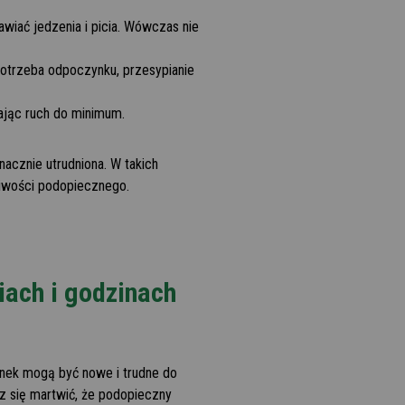
wiać jedzenia i picia. Wówczas nie
potrzeba odpoczynku, przesypianie
ając ruch do minimum.
cznie utrudniona. W takich
liwości podopiecznego.
iach i godzinach
unek mogą być nowe i trudne do
sz się martwić, że podopieczny