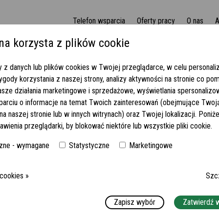
Telefon wsparcia
Oferty pracy
O nas
A
na korzysta z plików cookie
awy zbliżającego się odejścia?
 z danych lub plików cookies w Twojej przeglądarce, w celu personaliza
gody korzystania z naszej strony, analizy aktywności na stronie co po
asze działania marketingowe i sprzedażowe, wyświetlania spersonaliz
parciu o informacje na temat Twoich zainteresowań (obejmujące Twoj
a naszej stronie lub w innych witrynach) oraz Twojej lokalizacji. Poni
awienia przeglądarki, by blokować niektóre lub wszystkie pliki cookie.
zne - wymagane
Statystyczne
Marketingowe
 cookies »
Szc
Zapisz wybór
Zatwierdź 