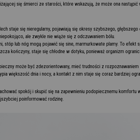
iżającej się śmierci ze starości, które wskazują, że może ona nastąpić 
ch staje się nieregularny, pojawiają się okresy szybszego, głębszego 
niepokojąco, ale zwykle nie wiąże się z odczuwaniem bólu.
i, stóp lub nóg mogą pojawić się sine, marmurkowate plamy. To efekt s
szcza kończyny, staje się chłodne w dotyku, ponieważ organizm ograni
ieczny może być zdezorientowany, mieć trudności z rozpoznawaniem o
pia większość dnia i nocy, a kontakt z nim staje się coraz bardziej ogr
chować spokój i skupić się na zapewnieniu podopiecznemu komfortu w 
najszybciej poinformować rodzinę.