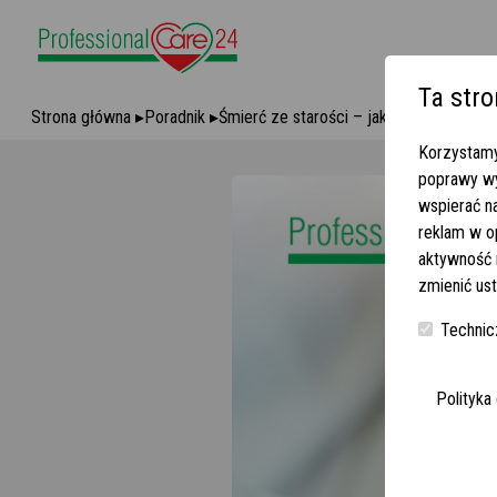
Ta stro
Strona główna
▸
Poradnik
▸
Śmierć ze starości – jak rozpoznać obj
Korzystamy
poprawy wy
wspierać n
reklam w o
aktywność n
zmienić ust
Technic
Polityka