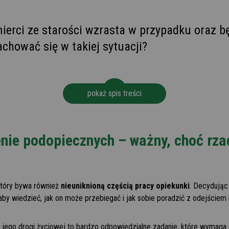
erci ze starości wzrasta w przypadku oraz b
chować się w takiej sytuacji?
pokaż spis treści
nie podopiecznych – ważny, choć rz
 który bywa również
nieuniknioną częścią pracy opiekunki
. Decydując
by wiedzieć, jak on może przebiegać i jak sobie poradzić z odejściem
 jego drogi życiowej to bardzo odpowiedzialne zadanie, które wymaga