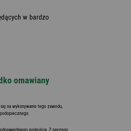
ędących w bardzo
adko omawiany
 się na wykonywanie tego zawodu,
 podopiecznego.
 odpowiedniego podejścia. Z naszego